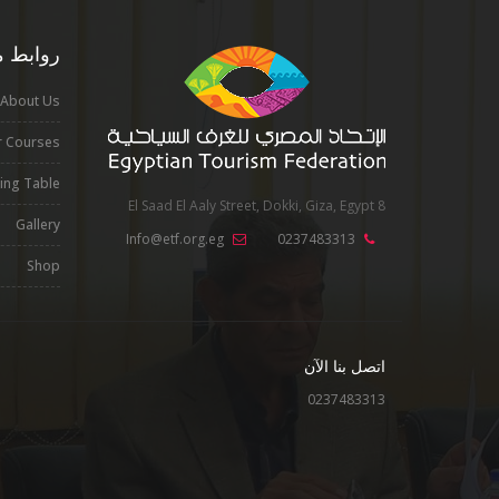
روابط م
About Us
 Courses
cing Table
8 El Saad El Aaly Street, Dokki, Giza, Egypt
Gallery
Info@etf.org.eg
0237483313
Shop
اتصل بنا الآن
0237483313