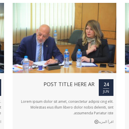
POST TITLE HERE AR
24
JUN
.
Lorem ipsum dolor sit amet, consectetur adipisi cing elit.
t
Molestias eius illum libero dolor nobis deleniti, sint
.
assumenda Pariatur iste.
اقرأ المزيد
ا