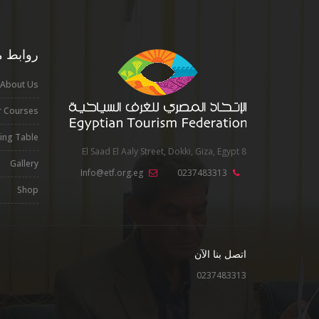
روابط م
About Us
 Courses
cing Table
8 El Saad El Aaly Street, Dokki, Giza, Egypt
Gallery
Info@etf.org.eg
0237483313
Shop
اتصل بنا الآن
0237483313