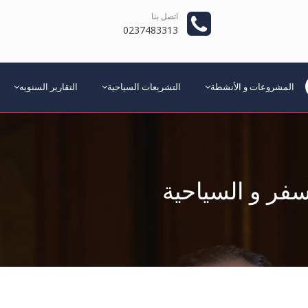
اتصل بنا
0237483313
المشروعات و الأنشطة
التشريعات السياحية
التقارير السنويه
فر و السياحية